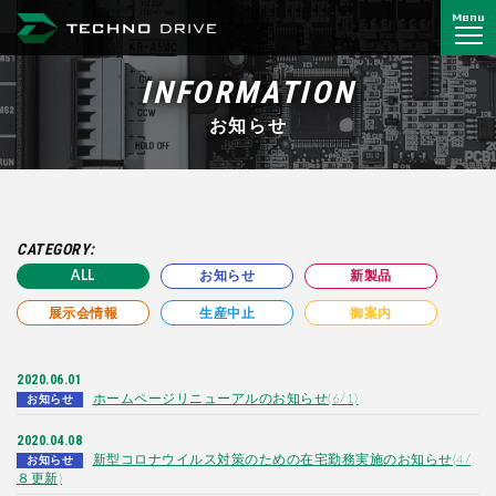
Menu
株式会社 テクノドライブ
INFORMATION
お知らせ
CATEGORY:
ALL
お知らせ
新製品
展示会情報
生産中止
御案内
2020.06.01
ホームページリニューアルのお知らせ(6/1)
お知らせ
2020.04.08
新型コロナウイルス対策のための在宅勤務実施のお知らせ(4/
お知らせ
８更新)