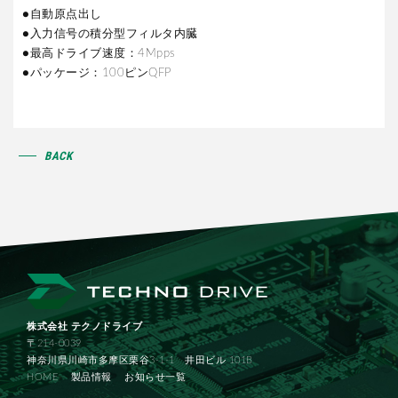
●自動原点出し
●入力信号の積分型フィルタ内臓
●最高ドライブ速度：4Mpps
●パッケージ：100ピンQFP
BACK
株式会社 テクノドライブ
〒214-0039
神奈川県川崎市多摩区栗谷3-1-1 井田ビル 101B
HOME
製品情報
お知らせ一覧