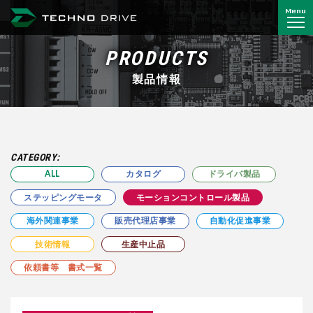
Menu
株式会社 テクノドライブ
PRODUCTS
製品情報
CATEGORY:
ALL
カタログ
ドライバ製品
ステッピングモータ
モーションコントロール製品
海外関連事業
販売代理店事業
自動化促進事業
技術情報
生産中止品
依頼書等 書式一覧