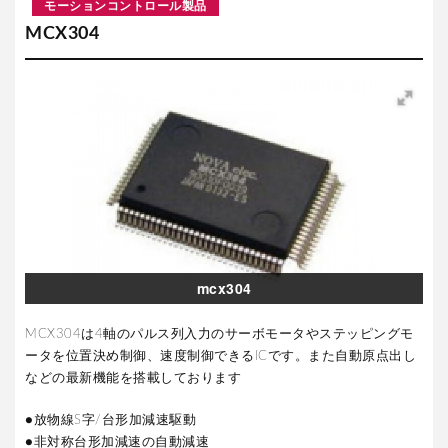
モーションコントロール製品
MCX304
mcx304
MCX304は4軸のパルス列入力のサーボモータやステッピングモ
ータを位置決め制御、速度制御できるICです。また自動原点出し
などの最新機能を搭載しております
●放物線S字/台形加減速駆動
●非対称台形加減速の自動減速