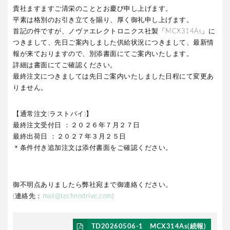
貴社ますますご清栄のこととお慶び申し上げます。
平素は格別のお引き立てを賜り、厚く御礼申し上げます。
首記の件ですが、ノヴァエレクトロニクス社製「MCX314As」に
つきまして、先日ご案内しました供給状況につきまして、最新情
報が来ておりますので、別添書面にてご案内いたします。
詳細は書面にてご確認ください。
最終注文につきましては先日ご案内いたしました日程にて変更あ
りません。
【通常注文(ラストバイ)】
最終注文受付日 ：２０２６年７月２７日
最終出荷日 ：２０２７年３月２５日
＊条件付き追加注文は添付書面をご確認ください。
御不明点ありましたら弊社宛まで御連絡ください。
(連絡先：
mail@technodrive.com
)
TD20260506-1 MCX314As(続報)