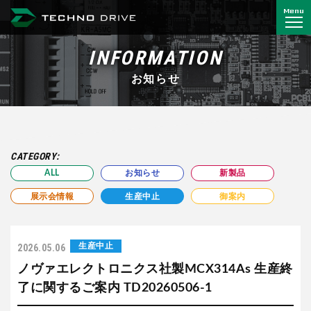
Menu
株式会社 テクノドライブ
INFORMATION
お知らせ
CATEGORY:
ALL
お知らせ
新製品
展示会情報
生産中止
御案内
生産中止
2026.05.06
ノヴァエレクトロニクス社製MCX314As 生産終
了に関するご案内 TD20260506-1